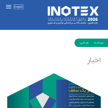
بـرنـــامـــه زمــــانـی
اخبار