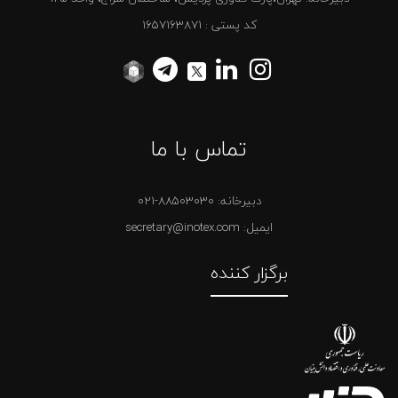
کد پستی : 1657163871
تماس با ما
دبیرخانه:
021-88503030
ایمیل: secretary@inotex.com
برگزار کننده