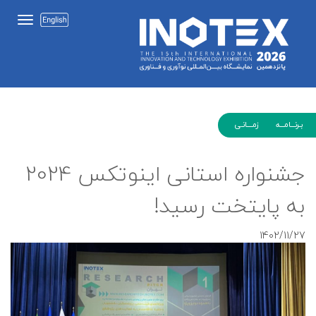
بـرنـــامـــه زمــــانـی
جشنواره استانی اینوتکس 2024
به پایتخت رسید!
1402/11/27