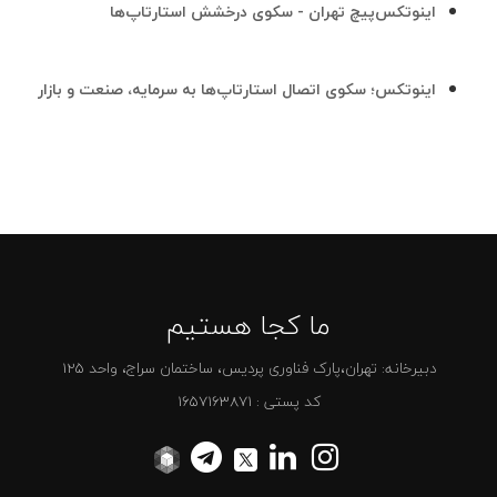
اینوتکس‌پیچ تهران - سکوی درخشش استارتاپ‌ها
اینوتکس؛ سکوی اتصال استارتاپ‌ها به سرمایه، صنعت و بازار
ما کجا هستیم
دبیرخانه: تهران،پارک فناوری پردیس، ساختمان سراج، واحد 125
کد پستی : 1657163871