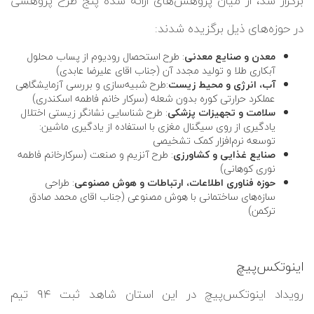
برگزار شد، از میان پژوهش‌های ارائه شده پنج طرح پژوهشی
در حوزه‌های ذیل برگزیده شدند:
معدن و صنایع معدنی
: طرح استحصال رودیوم از پساب محلول
آبکاری طلا و تولید مجدد آن (جناب اقای علیرضا عابدی)
آب، انرژی و محیط زیست
:طرح شبیه‌سازی و بررسی آزمایشگاهی
عملکرد حرارتی کوره بدون شعله (سرکار خانم فاطمه اسکندری)
سلامت و تجهیزات پزشکی
: طرح شناسایی نشانگر زیستی اختلال
یادگیری از روی سیگنال مغزی با استفاده از یادگیری ماشین:
توسعه نرم‌افزار کمک تشخیصی
صنایع غذایی و کشاورزی
: طرح آنزیم و صنعت (سرکارخانم فاطمه
نوری کوهانی)
حوزه فناوری اطلاعات، ارتباطات و هوش مصنوعی
: طراحی
سازه‌های ساختمانی با هوش مصنوعی (جناب اقای محمد صادق
ترکمن)
اینوتکس‌پیچ
رویداد اینوتکس‌پیچ در این استان شاهد ثبت ۹۴ تیم