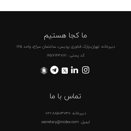
ما کجا هستیم
دبیرخانه: تهران،پارک فناوری پردیس، ساختمان سراج، واحد 125
کد پستی : 1657163871
تماس با ما
دبیرخانه:
021-88503030
ایمیل: secretary@inotex.com