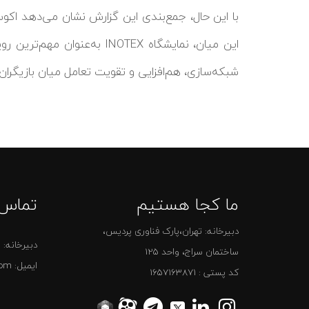
با این حال، جمع‌بندی این گزارش نشان می‌دهد اکو
این میان، نمایشگاه INOTEX به
شبکه‌سازی، هم‌افزایی و تقویت تعامل میان بازیگران
ما کجا هستیم
تماس 
دبیرخانه: تهران،پارک فناوری پردیس،
دبیرخانه:
0
ساختمان سراج، واحد 125
ایمیل: secretary@inotex.com
کد پستی : 1657163871