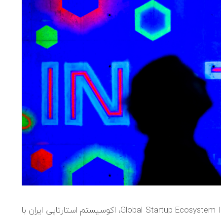
بر اساس داده‌های منتشرشده در گزارش Global Startup Ecosystem Index 2026، اکوسیستم استارتاپی ایران با