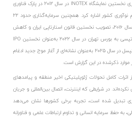
اشاره کرده است که از جمله آن‌ها می‌توان به برگزاری نخستین نمایشگاه INOTEX در سال ۲۰۱۲ در پارک فناوری
پردیس به‌عنوان یکی از نقاط عطف مهم اکوسیستم نوآوری کشور اشاره کرد. همچنین سرمایه‌گذاری حدود ۲۲
میلیون دلاری MTN آفریقای جنوبی در Snapp در سال ۲۰۱۶، تصویب نخستین قانون استارتاپی ایران و کاهش
مالیات شرکت‌های دانش‌بنیان در سال ۲۰۱۷، ورود تپسی به بورس تهران در سال ۲۰۲۲ به‌عنوان نخستین IPO
رسمی یک استارتاپ ایرانی، و خرید کافه‌بازار توسط تپسل در سال ۲۰۲۵ به‌عنوان نشانه‌ای از آغاز موج جدید ادغام
ر موارد ذکرشده در این گزارش است.
ز اثرات کامل تحولات ژئوپلیتیکی اخیر منطقه و پیامدهای
کرده‌اند. در شرایطی که اینترنت، اتصال بین‌المللی و جریان
آوری تبدیل شده است، تجربه برخی کشورها نشان می‌دهد
ی، به حفظ سرمایه انسانی و تداوم ارتباطات علمی و فناورانه