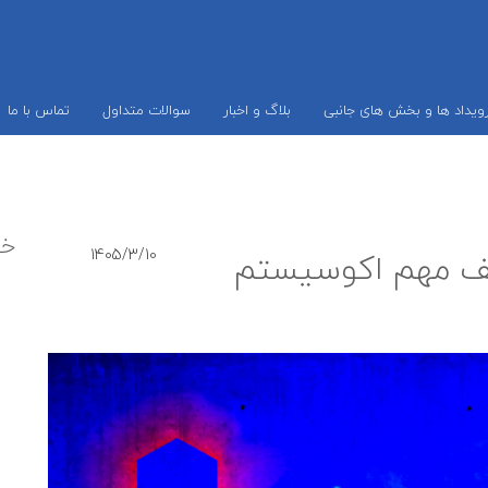
ویداد ها و بخش های جانبی
بلاگ و اخبار
سوالات متداول
تماس با ما
خب
I؛ نقطه عطف مهم اکوسیستم
1405/3/10