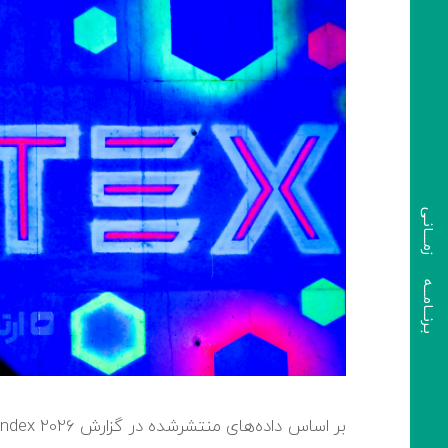
بـرنـــامـــه زمــــانـی